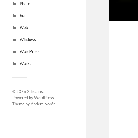
Photo
Run
Web
Windows
WordPress
Works
© 2026
2dreams
.
Powered by
WordPress
.
Theme by
Anders Norén
.