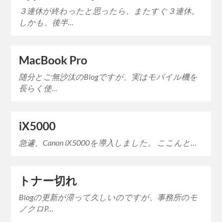
３連休が終わったと思ったら、またすぐ３連休。
しかも、後半…
MacBook Pro
随分とご無沙汰のBlogですが、実はモバイル機を
長らく使…
iX5000
急遽、Canon iX5000を導入しました。 ここんと…
トナー切れ
Blogの更新が滞って久しいのですが、事務所のモ
ノクロP…