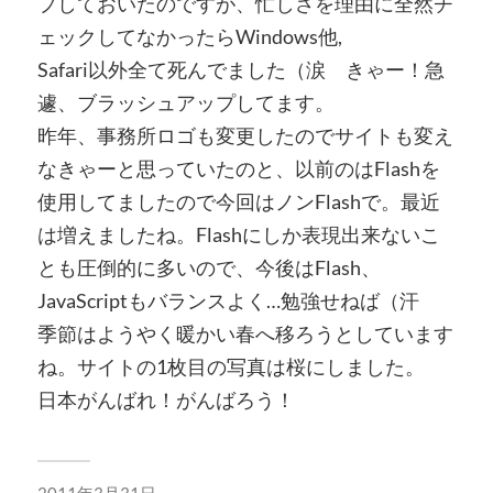
プしておいたのですが、忙しさを理由に全然チ
ェックしてなかったらWindows他,
Safari以外全て死んでました（涙 きゃー！急
遽、ブラッシュアップしてます。
昨年、事務所ロゴも変更したのでサイトも変え
なきゃーと思っていたのと、以前のはFlashを
使用してましたので今回はノンFlashで。最近
は増えましたね。Flashにしか表現出来ないこ
とも圧倒的に多いので、今後はFlash、
JavaScriptもバランスよく…勉強せねば（汗
季節はようやく暖かい春へ移ろうとしています
ね。サイトの1枚目の写真は桜にしました。
日本がんばれ！がんばろう！
2011年3月31日