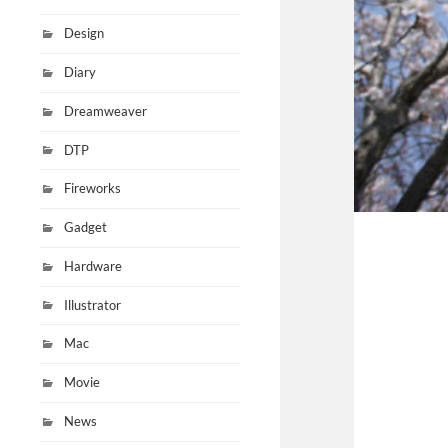
Design
Diary
Dreamweaver
DTP
Fireworks
Gadget
Hardware
Illustrator
Mac
Movie
News