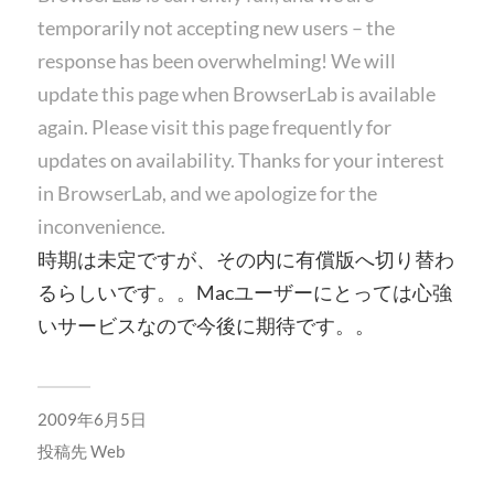
temporarily not accepting new users – the
response has been overwhelming! We will
update this page when BrowserLab is available
again. Please visit this page frequently for
updates on availability. Thanks for your interest
in BrowserLab, and we apologize for the
inconvenience.
時期は未定ですが、その内に有償版へ切り替わ
るらしいです。。Macユーザーにとっては心強
いサービスなので今後に期待です。。
2009年6月5日
投稿先
Web